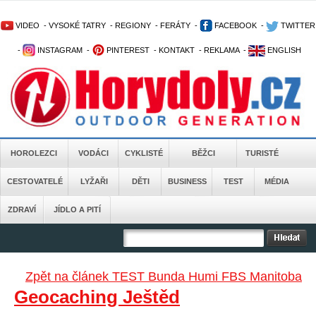
VIDEO
-
VYSOKÉ TATRY
-
REGIONY
-
FERÁTY
-
FACEBOOK
-
TWITTER
-
INSTAGRAM
-
PINTEREST
-
KONTAKT
-
REKLAMA
-
ENGLISH
HOROLEZCI
VODÁCI
CYKLISTÉ
BĚŽCI
TURISTÉ
CESTOVATELÉ
LYŽAŘI
DĚTI
BUSINESS
TEST
MÉDIA
ZDRAVÍ
JÍDLO A PITÍ
Zpět na článek TEST Bunda Humi FBS Manitoba
Geocaching Ještěd