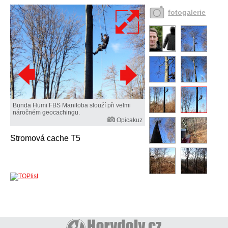
fotogalerie
Bunda Humi FBS Manitoba slouží při velmi
náročném geocachingu.
Opicakuz
Stromová cache T5