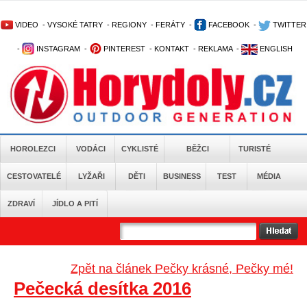
VIDEO
-
VYSOKÉ TATRY
-
REGIONY
-
FERÁTY
-
FACEBOOK
-
TWITTER
-
INSTAGRAM
-
PINTEREST
-
KONTAKT
-
REKLAMA
-
ENGLISH
HOROLEZCI
VODÁCI
CYKLISTÉ
BĚŽCI
TURISTÉ
CESTOVATELÉ
LYŽAŘI
DĚTI
BUSINESS
TEST
MÉDIA
ZDRAVÍ
JÍDLO A PITÍ
Zpět na článek Pečky krásné, Pečky mé!
Pečecká desítka 2016