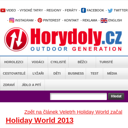
VIDEO
-
VYSOKÉ TATRY
-
REGIONY
-
FERÁTY
-
FACEBOOK
-
TWITTER
-
INSTAGRAM
-
PINTEREST
-
KONTAKT
-
REKLAMA
-
ENGLISH
HOROLEZCI
VODÁCI
CYKLISTÉ
BĚŽCI
TURISTÉ
CESTOVATELÉ
LYŽAŘI
DĚTI
BUSINESS
TEST
MÉDIA
ZDRAVÍ
JÍDLO A PITÍ
Zpět na článek Veletrh Holiday World začal
Holiday World 2013