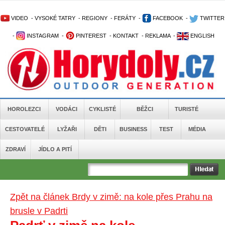
VIDEO
-
VYSOKÉ TATRY
-
REGIONY
-
FERÁTY
-
FACEBOOK
-
TWITTER
-
INSTAGRAM
-
PINTEREST
-
KONTAKT
-
REKLAMA
-
ENGLISH
HOROLEZCI
VODÁCI
CYKLISTÉ
BĚŽCI
TURISTÉ
CESTOVATELÉ
LYŽAŘI
DĚTI
BUSINESS
TEST
MÉDIA
ZDRAVÍ
JÍDLO A PITÍ
Zpět na článek Brdy v zimě: na kole přes Prahu na
brusle v Padrti