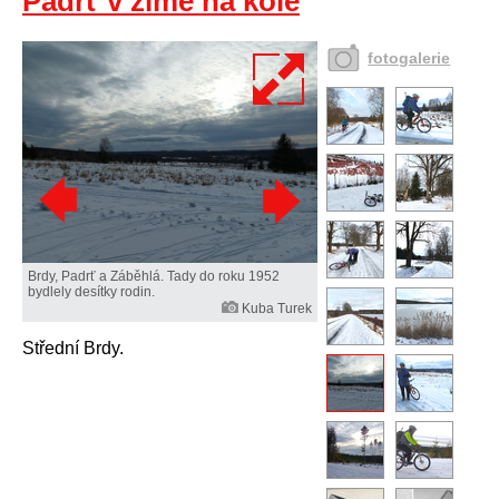
Padrť v zimě na kole
fotogalerie
Brdy, Padrť a Záběhlá. Tady do roku 1952
bydlely desítky rodin.
Kuba Turek
Střední Brdy.