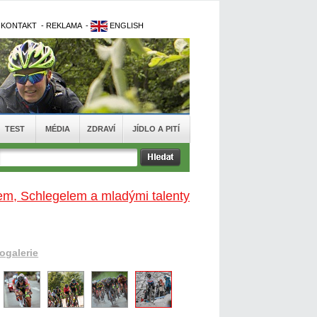
-
KONTAKT
-
REKLAMA
-
ENGLISH
TEST
MÉDIA
ZDRAVÍ
JÍDLO A PITÍ
kem, Schlegelem a mladými talenty
togalerie