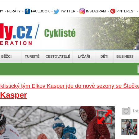
NY
-
FERÁTY
-
FACEBOOK
-
TWITTER
-
INSTAGRAM
-
PINTEREST
BĚŽCI
TURISTÉ
CESTOVATELÉ
LYŽAŘI
DĚTI
BUSINESS
klistický tým Elkov Kasper jde do nové sezony se Štoč
 Kasper
fo