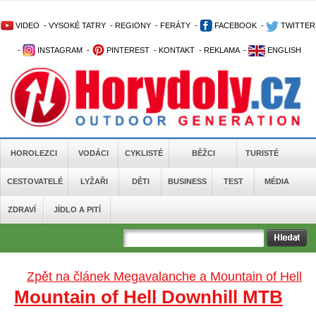
VIDEO
-
VYSOKÉ TATRY
-
REGIONY
-
FERÁTY
-
FACEBOOK
-
TWITTER
-
INSTAGRAM
-
PINTEREST
-
KONTAKT
-
REKLAMA
-
ENGLISH
HOROLEZCI
VODÁCI
CYKLISTÉ
BĚŽCI
TURISTÉ
CESTOVATELÉ
LYŽAŘI
DĚTI
BUSINESS
TEST
MÉDIA
ZDRAVÍ
JÍDLO A PITÍ
Zpět na článek Megavalanche a Mountain of Hell
Mountain of Hell Downhill MTB