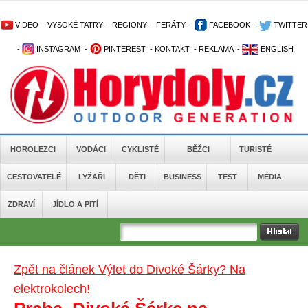
VIDEO
-
VYSOKÉ TATRY
-
REGIONY
-
FERÁTY
-
FACEBOOK
-
TWITTER
-
INSTAGRAM
-
PINTEREST
-
KONTAKT
-
REKLAMA
-
ENGLISH
HOROLEZCI
VODÁCI
CYKLISTÉ
BĚŽCI
TURISTÉ
CESTOVATELÉ
LYŽAŘI
DĚTI
BUSINESS
TEST
MÉDIA
ZDRAVÍ
JÍDLO A PITÍ
Zpět na článek Výlet do Divoké Šárky? Na
elektrokolech!