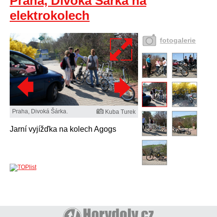
Praha, Divoká Šárka na
elektrokolech
fotogalerie
Praha, Divoká Šárka.
Kuba Turek
Jarní vyjížďka na kolech Agogs