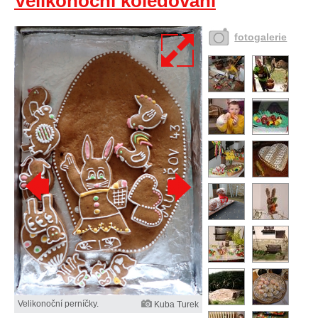
Velikonoční koledování
fotogalerie
Velikonoční perníčky.
Kuba Turek