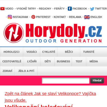
VIDEO
-
VYSOKÉ TATRY
-
REGIONY
-
FERÁTY
-
FACEBOOK
-
TWITTER
-
INSTAGRAM
-
PINTEREST
-
KONTAKT
-
REKLAMA
-
ENGLISH
HOROLEZCI
VODÁCI
CYKLISTÉ
BĚŽCI
TURISTÉ
CESTOVATELÉ
LYŽAŘI
DĚTI
BUSINESS
TEST
MÉDIA
ZDRAVÍ
JÍDLO A PITÍ
Zpět na článek Jak se slaví Velikonoce? Vajíčka
jsou všude.