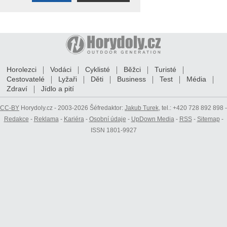
Horolezci
Vodáci
Cyklisté
Běžci
Turisté
Cestovatelé
Lyžaři
Děti
Business
Test
Média
Zdraví
Jídlo a pití
CC-BY
Horydoly.cz - 2003-2026 Šéfredaktor:
Jakub Turek
, tel.: +420 728 892 898 -
Redakce
-
Reklama
-
Kariéra
-
Osobní údaje
-
UpDown Media
-
RSS
-
Sitemap
-
ISSN 1801-9927