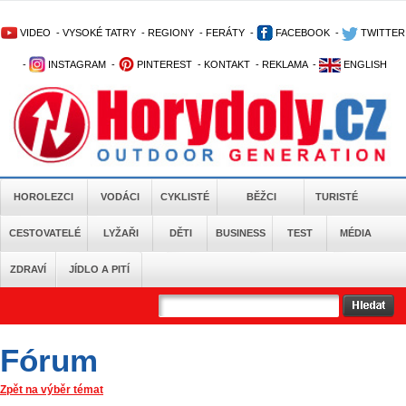
VIDEO
-
VYSOKÉ TATRY
-
REGIONY
-
FERÁTY
-
FACEBOOK
-
TWITTER
-
INSTAGRAM
-
PINTEREST
-
KONTAKT
-
REKLAMA
-
ENGLISH
HOROLEZCI
VODÁCI
CYKLISTÉ
BĚŽCI
TURISTÉ
CESTOVATELÉ
LYŽAŘI
DĚTI
BUSINESS
TEST
MÉDIA
ZDRAVÍ
JÍDLO A PITÍ
Fórum
Zpět na výběr témat