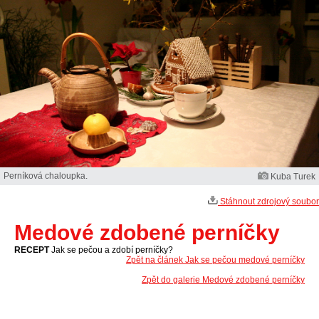
Perníková chaloupka.
Kuba Turek
Stáhnout zdrojový soubor
Medové zdobené perníčky
RECEPT
Jak se pečou a zdobí perníčky?
Zpět na článek Jak se pečou medové perníčky
Zpět do galerie Medové zdobené perníčky