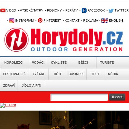
VIDEO
-
VYSOKÉ TATRY
-
REGIONY
-
FERÁTY
-
FACEBOOK
-
TWITTER
-
INSTAGRAM
-
PINTEREST
-
KONTAKT
-
REKLAMA
-
ENGLISH
HOROLEZCI
VODÁCI
CYKLISTÉ
BĚŽCI
TURISTÉ
CESTOVATELÉ
LYŽAŘI
DĚTI
BUSINESS
TEST
MÉDIA
ZDRAVÍ
JÍDLO A PITÍ