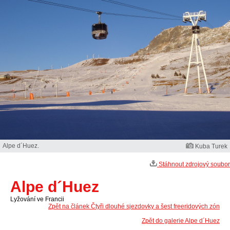
Alpe d´Huez.
Kuba Turek
Stáhnout zdrojový soubor
Alpe d´Huez
Lyžování ve Francii
Zpět na článek Čtyři dlouhé sjezdovky a šest freeridových zón
Zpět do galerie Alpe d´Huez