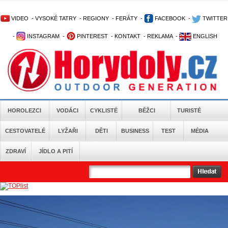
VIDEO
-
VYSOKÉ TATRY
-
REGIONY
-
FERÁTY
-
FACEBOOK
-
TWITTER
-
INSTAGRAM
-
PINTEREST
-
KONTAKT
-
REKLAMA
-
ENGLISH
HOROLEZCI
VODÁCI
CYKLISTÉ
BĚŽCI
TURISTÉ
CESTOVATELÉ
LYŽAŘI
DĚTI
BUSINESS
TEST
MÉDIA
ZDRAVÍ
JÍDLO A PITÍ