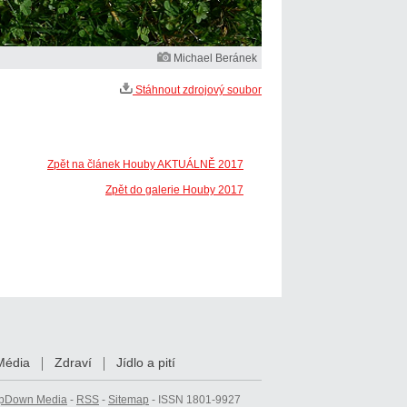
Michael Beránek
Stáhnout zdrojový soubor
Zpět na článek Houby AKTUÁLNĚ 2017
Zpět do galerie Houby 2017
Média
Zdraví
Jídlo a pití
pDown Media
-
RSS
-
Sitemap
- ISSN 1801-9927