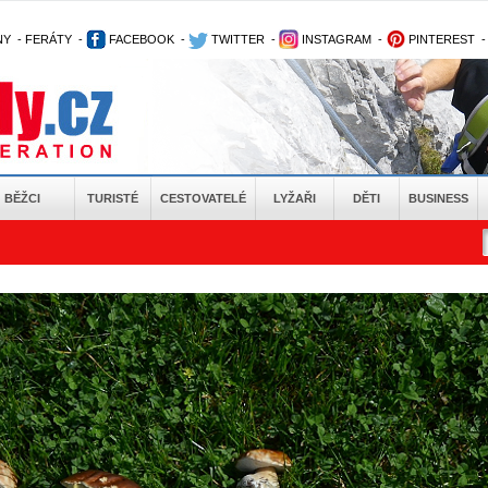
NY
-
FERÁTY
-
FACEBOOK
-
TWITTER
-
INSTAGRAM
-
PINTEREST
BĚŽCI
TURISTÉ
CESTOVATELÉ
LYŽAŘI
DĚTI
BUSINESS