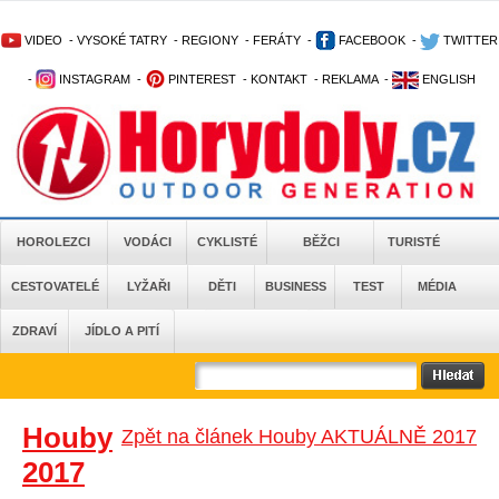
VIDEO
-
VYSOKÉ TATRY
-
REGIONY
-
FERÁTY
-
FACEBOOK
-
TWITTER
-
INSTAGRAM
-
PINTEREST
-
KONTAKT
-
REKLAMA
-
ENGLISH
HOROLEZCI
VODÁCI
CYKLISTÉ
BĚŽCI
TURISTÉ
CESTOVATELÉ
LYŽAŘI
DĚTI
BUSINESS
TEST
MÉDIA
ZDRAVÍ
JÍDLO A PITÍ
Houby
Zpět na článek Houby AKTUÁLNĚ 2017
2017