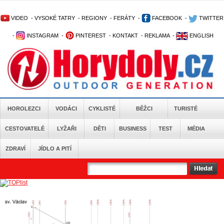
VIDEO
-
VYSOKÉ TATRY
-
REGIONY
-
FERÁTY
-
FACEBOOK
-
TWITTER
-
INSTAGRAM
-
PINTEREST
-
KONTAKT
-
REKLAMA
-
ENGLISH
HOROLEZCI
VODÁCI
CYKLISTÉ
BĚŽCI
TURISTÉ
CESTOVATELÉ
LYŽAŘI
DĚTI
BUSINESS
TEST
MÉDIA
ZDRAVÍ
JÍDLO A PITÍ