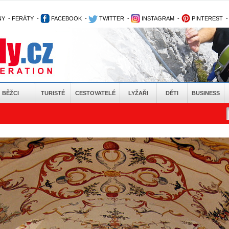
NY
-
FERÁTY
-
FACEBOOK
-
TWITTER
-
INSTAGRAM
-
PINTEREST
BĚŽCI
TURISTÉ
CESTOVATELÉ
LYŽAŘI
DĚTI
BUSINESS