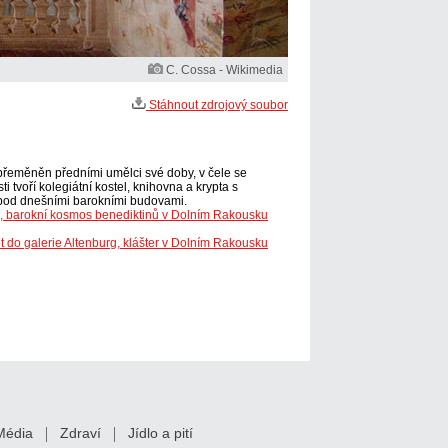
C. Cossa - Wikimedia
Stáhnout zdrojový soubor
l přeměněn předními umělci své doby, v čele se
tvoří kolegiátní kostel, knihovna a krypta s
u pod dnešními barokními budovami.
g, barokní kosmos benediktinů v Dolním Rakousku
t do galerie Altenburg, klášter v Dolním Rakousku
Média
Zdraví
Jídlo a pití