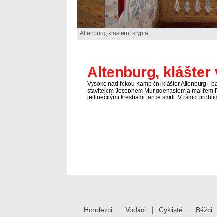
Altenburg, klášterní krypta.
Altenburg, klášte
Vysoko nad řekou Kamp ční klášter Altenburg - bar
stavitelem Josephem Munggenastem a malířem Paule
jedinečnými kresbami tance smrti. V rámci prohlí
Horolezci
Vodáci
Cyklisté
Běžci