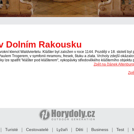
r v Dolním Rakousku
okní klenot Waldviertelu. Klášter byl založen v roce 1144. Později v 18. století by
m Trogerem, v symfonii mramoru, fresek, štuku a zlata. Vrcholy zdejší okázalosti 
dky lze spatřit "klášter pod klášterem", vykopávky středověkého klášterního objekt
Zpět na článek Altenbur
Zpě
Turisté
Cestovatelé
Lyžaři
Děti
Business
Test