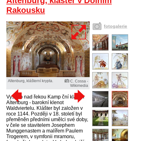
Altenburg, klášter v Dolním
Rakousku
fotogalerie
Altenburg, klášterní krypta.
C. Cossa -
Wikimedia
Vysoko nad řekou Kamp ční klášter
Altenburg - barokní klenot
Waldviertelu. Klášter byl založen v
roce 1144. Později v 18. století byl
přeměněn předními umělci své doby,
v čele se stavitelem Josephem
Munggenastem a malířem Paulem
Trogerem, v symfonii mramoru,