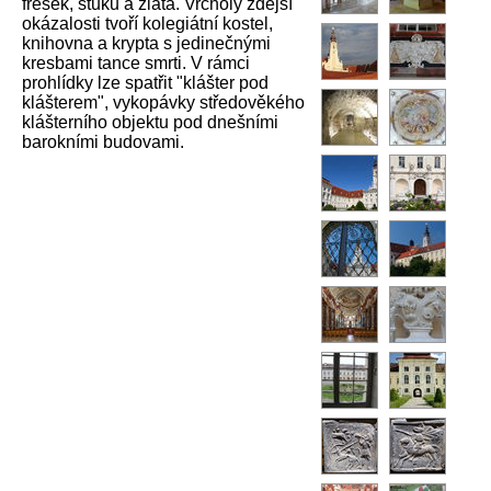
fresek, štuku a zlata. Vrcholy zdejší
okázalosti tvoří kolegiátní kostel,
knihovna a krypta s jedinečnými
kresbami tance smrti. V rámci
prohlídky lze spatřit "klášter pod
klášterem", vykopávky středověkého
klášterního objektu pod dnešními
barokními budovami.