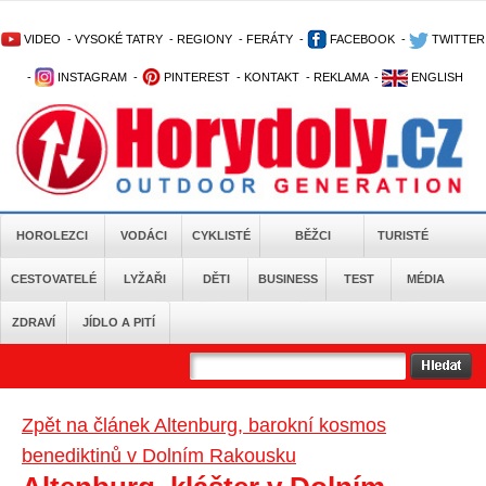
VIDEO
-
VYSOKÉ TATRY
-
REGIONY
-
FERÁTY
-
FACEBOOK
-
TWITTER
-
INSTAGRAM
-
PINTEREST
-
KONTAKT
-
REKLAMA
-
ENGLISH
HOROLEZCI
VODÁCI
CYKLISTÉ
BĚŽCI
TURISTÉ
CESTOVATELÉ
LYŽAŘI
DĚTI
BUSINESS
TEST
MÉDIA
ZDRAVÍ
JÍDLO A PITÍ
Zpět na článek Altenburg, barokní kosmos
benediktinů v Dolním Rakousku