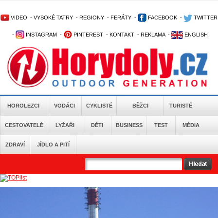
VIDEO
-
VYSOKÉ TATRY
-
REGIONY
-
FERÁTY
-
FACEBOOK
-
TWITTER
-
INSTAGRAM
-
PINTEREST
-
KONTAKT
-
REKLAMA
-
ENGLISH
HOROLEZCI
VODÁCI
CYKLISTÉ
BĚŽCI
TURISTÉ
CESTOVATELÉ
LYŽAŘI
DĚTI
BUSINESS
TEST
MÉDIA
ZDRAVÍ
JÍDLO A PITÍ