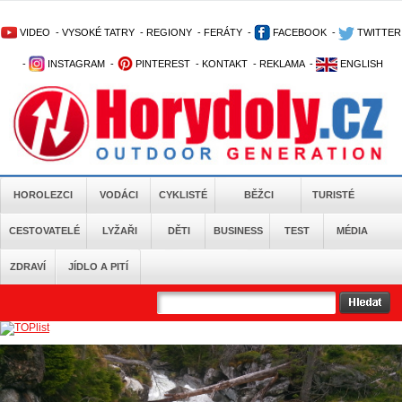
VIDEO
-
VYSOKÉ TATRY
-
REGIONY
-
FERÁTY
-
FACEBOOK
-
TWITTER
-
INSTAGRAM
-
PINTEREST
-
KONTAKT
-
REKLAMA
-
ENGLISH
HOROLEZCI
VODÁCI
CYKLISTÉ
BĚŽCI
TURISTÉ
CESTOVATELÉ
LYŽAŘI
DĚTI
BUSINESS
TEST
MÉDIA
ZDRAVÍ
JÍDLO A PITÍ