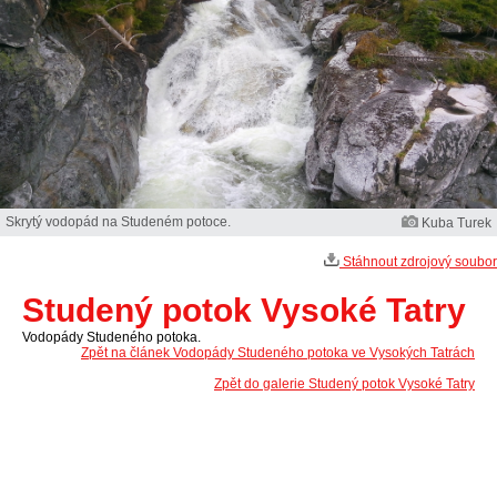
Skrytý vodopád na Studeném potoce.
Kuba Turek
Stáhnout zdrojový soubor
Studený potok Vysoké Tatry
Vodopády Studeného potoka.
Zpět na článek Vodopády Studeného potoka ve Vysokých Tatrách
Zpět do galerie Studený potok Vysoké Tatry