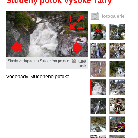
Studený potok Vysoké Tatry
fotogalerie
Skrytý vodopád na Studeném potoce.
Kuba
Turek
Vodopády Studeného potoka.