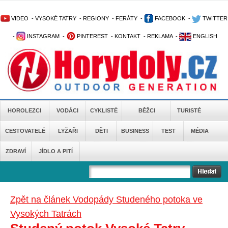
VIDEO
-
VYSOKÉ TATRY
-
REGIONY
-
FERÁTY
-
FACEBOOK
-
TWITTER
-
INSTAGRAM
-
PINTEREST
-
KONTAKT
-
REKLAMA
-
ENGLISH
HOROLEZCI
VODÁCI
CYKLISTÉ
BĚŽCI
TURISTÉ
CESTOVATELÉ
LYŽAŘI
DĚTI
BUSINESS
TEST
MÉDIA
ZDRAVÍ
JÍDLO A PITÍ
Zpět na článek Vodopády Studeného potoka ve
Vysokých Tatrách