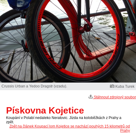
Crussis Urban a Yedoo Dragstr (vzadu).
Kuba Turek
Stáhnout zdrojový soubor
Pískovna Kojetice
Koupání v Polabí nedaleko Neratovic. Jízda na koloběžkách z Prahy a
zpět.
Zpět na článek Koupací lom Kojetice se nachází pouhých 15 kilometrů od
Prahy