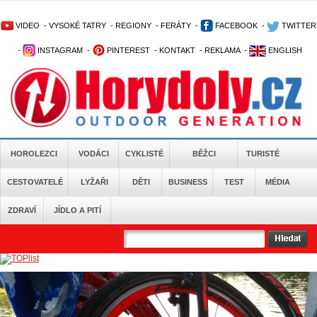
VIDEO
-
VYSOKÉ TATRY
-
REGIONY
-
FERÁTY
-
FACEBOOK
-
TWITTER
-
INSTAGRAM
-
PINTEREST
-
KONTAKT
-
REKLAMA
-
ENGLISH
HOROLEZCI
VODÁCI
CYKLISTÉ
BĚŽCI
TURISTÉ
CESTOVATELÉ
LYŽAŘI
DĚTI
BUSINESS
TEST
MÉDIA
ZDRAVÍ
JÍDLO A PITÍ