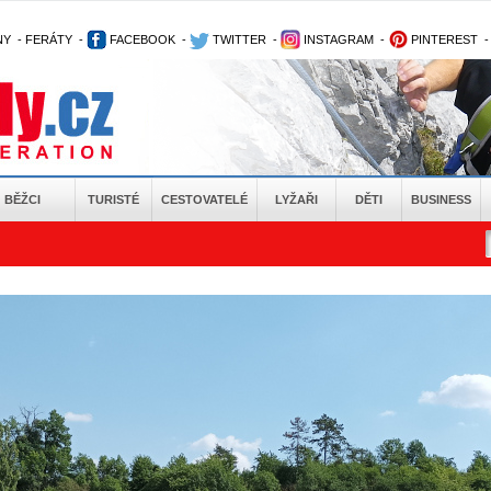
NY
-
FERÁTY
-
FACEBOOK
-
TWITTER
-
INSTAGRAM
-
PINTEREST
BĚŽCI
TURISTÉ
CESTOVATELÉ
LYŽAŘI
DĚTI
BUSINESS