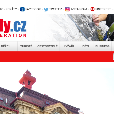
NY
-
FERÁTY
-
FACEBOOK
-
TWITTER
-
INSTAGRAM
-
PINTEREST
BĚŽCI
TURISTÉ
CESTOVATELÉ
LYŽAŘI
DĚTI
BUSINESS