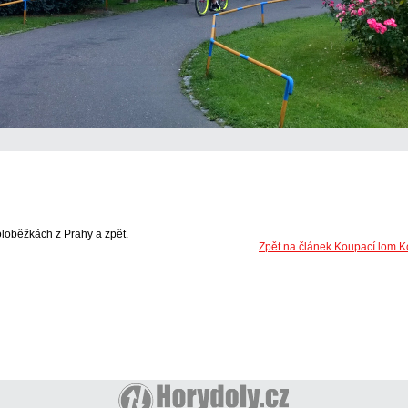
oloběžkách z Prahy a zpět.
Zpět na článek Koupací lom K