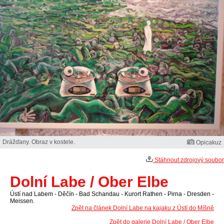
Drážďany. Obraz v kostele.
Opicakuz
Stáhnout zdrojový soubor
Dolní Labe / Ober Elbe
Ústí nad Labem - Děčín - Bad Schandau - Kurort Rathen - Pirna - Dresden -
Meissen.
Zpět na článek Dolní Labe na kajaku z Ústí do Míšně
Zpět do galerie Dolní Labe / Ober Elbe