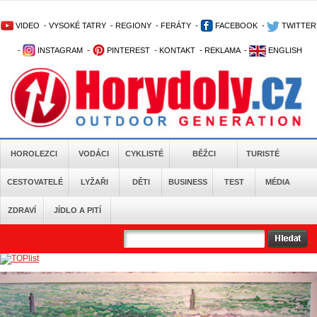
VIDEO
-
VYSOKÉ TATRY
-
REGIONY
-
FERÁTY
-
FACEBOOK
-
TWITTER
-
INSTAGRAM
-
PINTEREST
-
KONTAKT
-
REKLAMA
-
ENGLISH
HOROLEZCI
VODÁCI
CYKLISTÉ
BĚŽCI
TURISTÉ
CESTOVATELÉ
LYŽAŘI
DĚTI
BUSINESS
TEST
MÉDIA
ZDRAVÍ
JÍDLO A PITÍ