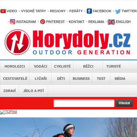
VIDEO
-
VYSOKÉ TATRY
-
REGIONY
-
FERÁTY
-
FACEBOOK
-
TWITTER
-
INSTAGRAM
-
PINTEREST
-
KONTAKT
-
REKLAMA
-
ENGLISH
HOROLEZCI
VODÁCI
CYKLISTÉ
BĚŽCI
TURISTÉ
CESTOVATELÉ
LYŽAŘI
DĚTI
BUSINESS
TEST
MÉDIA
ZDRAVÍ
JÍDLO A PITÍ