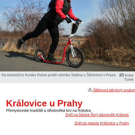
Na koloběžce Kostka Rebel podél rybníka Slatina u Štěrbohol v Praze.
Kuba
Turek
Stáhnout zdrojový soubor
Královice u Prahy
Přemyslovské hradiště a středověká tvrz na Rokytce.
Zpět na článek Šerý dávnověk Královic
Zpět do galerie Královice u Prahy