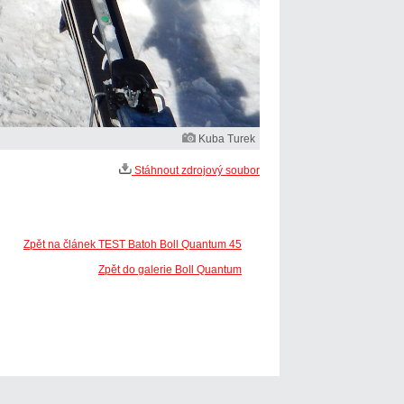
Kuba Turek
Stáhnout zdrojový soubor
Zpět na článek TEST Batoh Boll Quantum 45
Zpět do galerie Boll Quantum