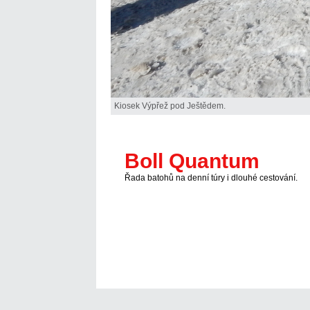
Kiosek Výpřež pod Ještědem.
Boll Quantum
Řada batohů na denní túry i dlouhé cestování.