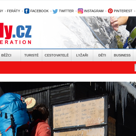
NY
-
FERÁTY
-
FACEBOOK
-
TWITTER
-
INSTAGRAM
-
PINTEREST
BĚŽCI
TURISTÉ
CESTOVATELÉ
LYŽAŘI
DĚTI
BUSINESS