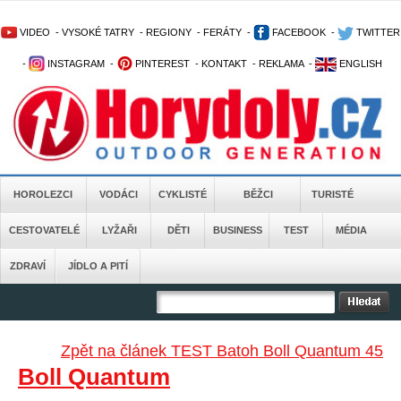
VIDEO
-
VYSOKÉ TATRY
-
REGIONY
-
FERÁTY
-
FACEBOOK
-
TWITTER
-
INSTAGRAM
-
PINTEREST
-
KONTAKT
-
REKLAMA
-
ENGLISH
HOROLEZCI
VODÁCI
CYKLISTÉ
BĚŽCI
TURISTÉ
CESTOVATELÉ
LYŽAŘI
DĚTI
BUSINESS
TEST
MÉDIA
ZDRAVÍ
JÍDLO A PITÍ
Zpět na článek TEST Batoh Boll Quantum 45
Boll Quantum