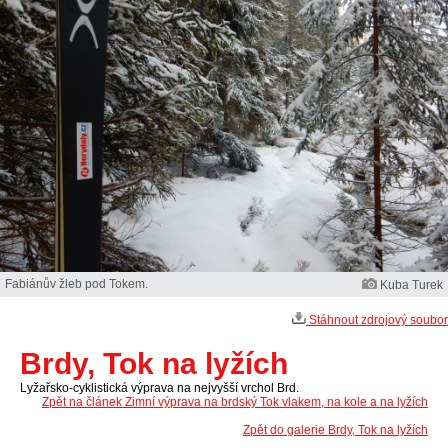
Fabiánův žleb pod Tokem.
Kuba Turek
Stáhnout zdrojový soubor
Brdy, Tok na lyžích
Lyžařsko-cyklistická výprava na nejvyšší vrchol Brd.
Zpět na článek Zimní výprava na brdský Tok vlakem, na kole a na lyžích
Zpět do galerie Brdy, Tok na lyžích