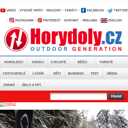
VIDEO
-
VYSOKÉ TATRY
-
REGIONY
-
FERÁTY
-
FACEBOOK
-
TWITTER
-
INSTAGRAM
-
PINTEREST
-
KONTAKT
-
REKLAMA
-
ENGLISH
HOROLEZCI
VODÁCI
CYKLISTÉ
BĚŽCI
TURISTÉ
CESTOVATELÉ
LYŽAŘI
DĚTI
BUSINESS
TEST
MÉDIA
ZDRAVÍ
JÍDLO A PITÍ