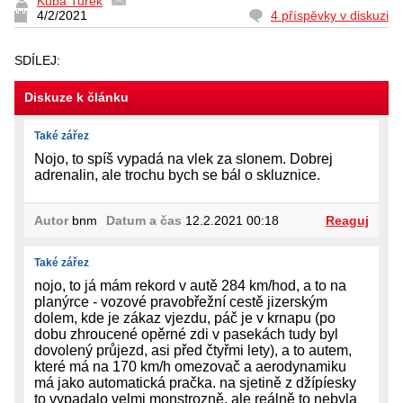
Kuba Turek
4/2/2021
4 příspěvky v diskuzi
SDÍLEJ:
Diskuze k článku
Také zářez
Nojo, to spíš vypadá na vlek za slonem. Dobrej
adrenalin, ale trochu bych se bál o skluznice.
Autor
bnm
Datum a čas
12.2.2021 00:18
Reaguj
Také zářez
nojo, to já mám rekord v autě 284 km/hod, a to na
planýrce - vozové pravobřežní cestě jizerským
dolem, kde je zákaz vjezdu, páč je v krnapu (po
dobu zhroucené opěrné zdi v pasekách tudy byl
dovolený průjezd, asi před čtyřmi lety), a to autem,
které má na 170 km/h omezovač a aerodynamiku
má jako automatická pračka. na sjetině z džípíesky
to vypadalo velmi monstrozně, ale reálně to nebyla