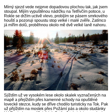
Mírný sjezd vede nejprve dopadovou plochou tak, jak jsem
stoupal. Míjím vypuštěnou nádržku na Tetřívčím potoce, u
Rokle se držím uctivě vlevo, probíjím se pásem smrkového
houští a pozoruji spoustu stop velké i malé zvěře. Zatímco
já mířím dolů, proběhnou okolo mě dvě velké laně nahoru.
Sjíždím už ve vysokém lese okolo skalek vyznačených na
mapě a přejíždím přes kamenné schody na opuštěné
lovecké stezce, kudy se dříve chodilo turisticky na Tok. Pak
už přijíždím na mostek přes Požární pás a okolo studánky