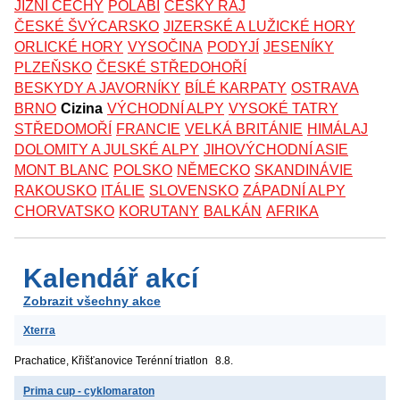
JIŽNÍ ČECHY
POLABÍ
ČESKÝ RÁJ
ČESKÉ ŠVÝCARSKO
JIZERSKÉ A LUŽICKÉ HORY
ORLICKÉ HORY
VYSOČINA
PODYJÍ
JESENÍKY
PLZEŇSKO
ČESKÉ STŘEDOHOŘÍ
BESKYDY A JAVORNÍKY
BÍLÉ KARPATY
OSTRAVA
BRNO
Cizina
VÝCHODNÍ ALPY
VYSOKÉ TATRY
STŘEDOMOŘÍ
FRANCIE
VELKÁ BRITÁNIE
HIMÁLAJ
DOLOMITY A JULSKÉ ALPY
JIHOVÝCHODNÍ ASIE
MONT BLANC
POLSKO
NĚMECKO
SKANDINÁVIE
RAKOUSKO
ITÁLIE
SLOVENSKO
ZÁPADNÍ ALPY
CHORVATSKO
KORUTANY
BALKÁN
AFRIKA
Kalendář akcí
Zobrazit všechny akce
Xterra
Prachatice, Křišťanovice
Terénní triatlon
8.8.
Prima cup - cyklomaraton