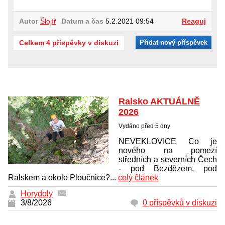
Autor
Šlojíř
Datum a čas
5.2.2021 09:54
Reaguj
Celkem 4 příspěvky v diskuzi
Přidat nový příspěvek
Ralsko AKTUÁLNĚ
2026
Vydáno před 5 dny
NEVEKLOVICE Co je
nového na pomezí
středních a severních Čech
- pod Bezdězem, pod
Ralskem a okolo Ploučnice?...
celý článek
Horydoly
3/8/2026
0 příspěvků v diskuzi