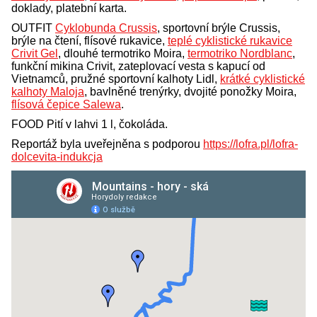
doklady, platební karta.
OUTFIT
Cyklobunda Crussis
, sportovní brýle Crussis,
brýle na čtení, flísové rukavice,
teplé cyklistické rukavice
Crivit Gel
, dlouhé termotriko Moira,
termotriko Nordblanc
,
funkční mikina Crivit, zateplovací vesta s kapucí od
Vietnamců, pružné sportovní kalhoty Lidl,
krátké cyklistické
kalhoty Maloja
, bavlněné trenýrky, dvojité ponožky Moira,
flísová čepice Salewa
.
FOOD Pití v lahvi 1 l, čokoláda.
Reportáž byla uveřejněna s podporou
https://lofra.pl/lofra-
dolcevita-indukcja