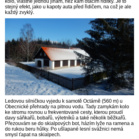
kolo, vlastně jednou jinam, než kam otáčím řídítky. Je to
stejný efekt, jako u kapoty auta před řidičem, na což je ale
každý zvyklý.
Ledovou silničkou vyjedu k samotě Octárně (560 m) u
Obecnické přehrady na pitnou vodu. Tady zamykám kolo
ke stromu rovnou u frekventované cesty, kterou proudí
davy sáňkařů, bobařů, výletníků a také několik běžkařů.
Přezouvám se do skialpových bot, házím lyže na ramena a
do rukou beru hůlky. Po ušlapané lesní svážnici nemá
smysl ťapat na skialpech.