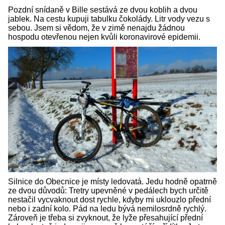
Pozdní snídaně v Bille sestává ze dvou koblih a dvou
jablek. Na cestu kupuji tabulku čokolády. Litr vody vezu s
sebou. Jsem si vědom, že v zimě nenajdu žádnou
hospodu otevřenou nejen kvůli koronavirové epidemii.
Silnice do Obecnice je místy ledovatá. Jedu hodně opatrně
ze dvou důvodů: Tretry upevněné v pedálech bych určitě
nestačil vycvaknout dost rychle, kdyby mi uklouzlo přední
nebo i zadní kolo. Pád na ledu bývá nemilosrdně rychlý.
Zároveň je třeba si zvyknout, že lyže přesahující přední