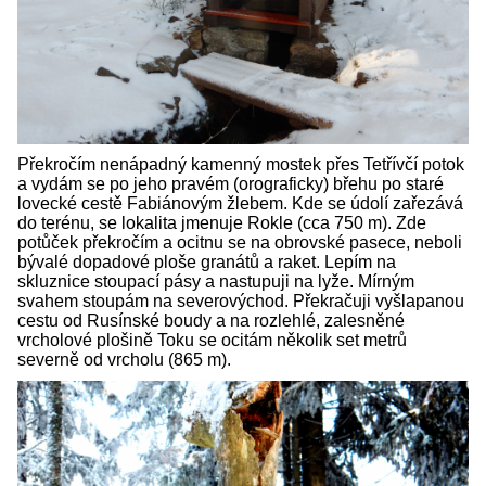
Překročím nenápadný kamenný mostek přes Tetřívčí potok
a vydám se po jeho pravém (orograficky) břehu po staré
lovecké cestě Fabiánovým žlebem. Kde se údolí zařezává
do terénu, se lokalita jmenuje Rokle (cca 750 m). Zde
potůček překročím a ocitnu se na obrovské pasece, neboli
bývalé dopadové ploše granátů a raket. Lepím na
skluznice stoupací pásy a nastupuji na lyže. Mírným
svahem stoupám na severovýchod. Překračuji vyšlapanou
cestu od Rusínské boudy a na rozlehlé, zalesněné
vrcholové plošině Toku se ocitám několik set metrů
severně od vrcholu (865 m).