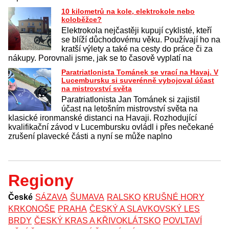
10 kilometrů na kole, elektrokole nebo
koloběžce?
Elektrokola nejčastěji kupují cyklisté, kteří
se blíží důchodovému věku. Používají ho na
kratší výlety a také na cesty do práce či za
nákupy. Porovnali jsme, jak se to časově vyplatí na
Paratriatlonista Tománek se vrací na Havaj. V
Lucembursku si suverénně vybojoval účast
na mistrovství světa
Paratriatlonista Jan Tománek si zajistil
účast na letošním mistrovství světa na
klasické ironmanské distanci na Havaji. Rozhodující
kvalifikační závod v Lucembursku ovládl i přes nečekané
zrušení plavecké části a nyní se může naplno
Regiony
České
SÁZAVA
ŠUMAVA
RALSKO
KRUŠNÉ HORY
KRKONOŠE
PRAHA
ČESKÝ A SLAVKOVSKÝ LES
BRDY
ČESKÝ KRAS A KŘIVOKLÁTSKO
POVLTAVÍ