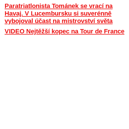
Paratriatlonista Tománek se vrací na
Havaj. V Lucembursku si suverénně
vybojoval účast na mistrovství světa
VIDEO Nejtěžší kopec na Tour de France