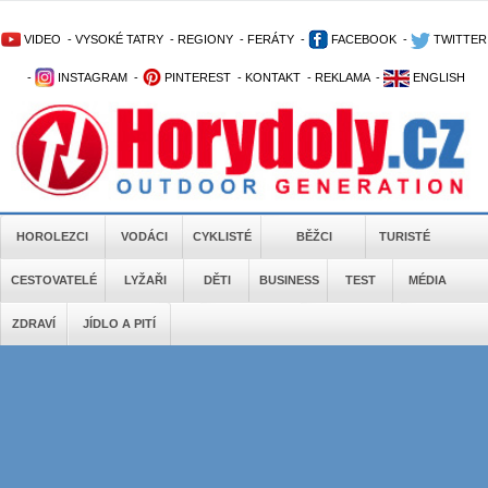
VIDEO
-
VYSOKÉ TATRY
-
REGIONY
-
FERÁTY
-
FACEBOOK
-
TWITTER
-
INSTAGRAM
-
PINTEREST
-
KONTAKT
-
REKLAMA
-
ENGLISH
HOROLEZCI
VODÁCI
CYKLISTÉ
BĚŽCI
TURISTÉ
CESTOVATELÉ
LYŽAŘI
DĚTI
BUSINESS
TEST
MÉDIA
ZDRAVÍ
JÍDLO A PITÍ