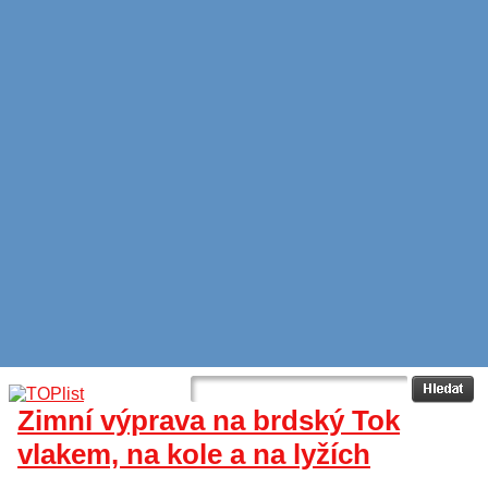
Zimní výprava na brdský Tok
vlakem, na kole a na lyžích