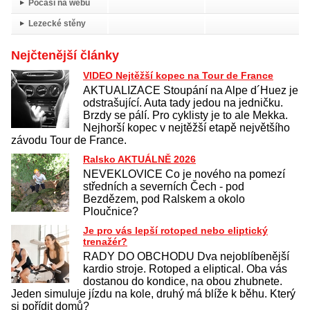
Počasí na webu
Lezecké stěny
Nejčtenější články
VIDEO Nejtěžší kopec na Tour de France
AKTUALIZACE Stoupání na Alpe d´Huez je
odstrašující. Auta tady jedou na jedničku.
Brzdy se pálí. Pro cyklisty je to ale Mekka.
Nejhorší kopec v nejtěžší etapě největšího
závodu Tour de France.
Ralsko AKTUÁLNĚ 2026
NEVEKLOVICE Co je nového na pomezí
středních a severních Čech - pod
Bezdězem, pod Ralskem a okolo
Ploučnice?
Je pro vás lepší rotoped nebo eliptický
trenažér?
RADY DO OBCHODU Dva nejoblíbenější
kardio stroje. Rotoped a eliptical. Oba vás
dostanou do kondice, na obou zhubnete.
Jeden simuluje jízdu na kole, druhý má blíže k běhu. Který
si pořídit domů?