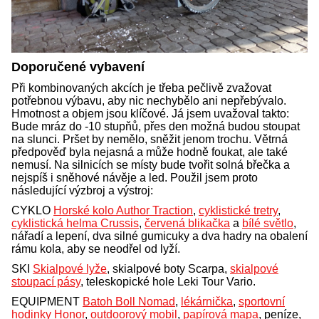
Doporučené vybavení
Při kombinovaných akcích je třeba pečlivě zvažovat
potřebnou výbavu, aby nic nechybělo ani nepřebývalo.
Hmotnost a objem jsou klíčové. Já jsem uvažoval takto:
Bude mráz do -10 stupňů, přes den možná budou stoupat
na slunci. Pršet by nemělo, sněžit jenom trochu. Větrná
předpověď byla nejasná a může hodně foukat, ale také
nemusí. Na silnicích se místy bude tvořit solná břečka a
nejspíš i sněhové návěje a led. Použil jsem proto
následující výzbroj a výstroj:
CYKLO
Horské kolo Author Traction
,
cyklistické tretry
,
cyklistická helma Crussis
,
červená blikačka
a
bílé světlo
,
nářadí a lepení, dva silné gumicuky a dva hadry na obalení
rámu kola, aby se neodřel od lyží.
SKI
Skialpové lyže
, skialpové boty Scarpa,
skialpové
stoupací pásy
, teleskopické hole Leki Tour Vario.
EQUIPMENT
Batoh Boll Nomad
,
lékárnička
,
sportovní
hodinky Honor
,
outdoorový mobil
,
papírová mapa
, peníze,