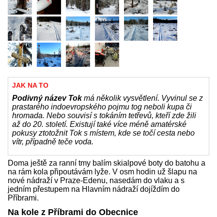
JAK NA TO
Podivný název Tok
má několik vysvětlení. Vyvinul se z
prastarého indoevropského pojmu tog neboli kupa či
hromada. Nebo souvisí s tokáním tetřevů, kteří zde žili
až do 20. století. Existují také více méně amatérské
pokusy ztotožnit Tok s místem, kde se točí cesta nebo
vítr, případně teče voda.
Doma ještě za ranní tmy balím skialpové boty do batohu a
na rám kola připoutávám lyže. V osm hodin už šlapu na
nové nádraží v Praze-Edenu, nasedám do vlaku a s
jedním přestupem na Hlavním nádraží dojíždím do
Příbrami.
Na kole z Příbrami do Obecnice