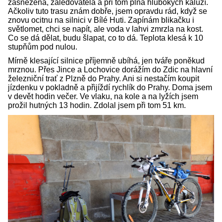
zasněžená, zaledovatělá a při tom plná hlubokých kaluží.
Ačkoliv tuto trasu znám dobře, jsem opravdu rád, když se
znovu ocitnu na silnici v Bílé Huti. Zapínám blikačku i
světlomet, chci se napít, ale voda v lahvi zmrzla na kost.
Co se dá dělat, budu šlapat, co to dá. Teplota klesá k 10
stupňům pod nulou.
Mírně klesající silnice příjemně ubíhá, jen tváře poněkud
mrznou. Přes Jince a Lochovice dorážím do Zdic na hlavní
železniční trať z Plzně do Prahy. Ani si nestačím koupit
jízdenku v pokladně a přijíždí rychlík do Prahy. Doma jsem
v devět hodin večer. Ve vlaku, na kole a na lyžích jsem
prožil hutných 13 hodin. Zdolal jsem při tom 51 km.