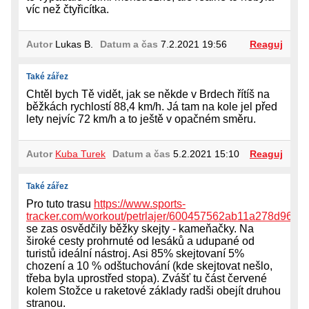
víc než čtyřicítka.
Autor
Lukas B.
Datum a čas
7.2.2021 19:56
Reaguj
Také zářez
Chtěl bych Tě vidět, jak se někde v Brdech řítíš na
běžkách rychlostí 88,4 km/h. Já tam na kole jel před
lety nejvíc 72 km/h a to ještě v opačném směru.
Autor
Kuba Turek
Datum a čas
5.2.2021 15:10
Reaguj
Také zářez
Pro tuto trasu
https://www.sports-
tracker.com/workout/petrlajer/600457562ab11a278d9613a
se zas osvědčily běžky skejty - kameňačky. Na
široké cesty prohrnuté od lesáků a udupané od
turistů ideální nástroj. Asi 85% skejtovaní 5%
chození a 10 % odštuchování (kde skejtovat nešlo,
třeba byla uprostřed stopa). Zvášť tu část červené
kolem Stožce u raketové základy radši obejít druhou
stranou.