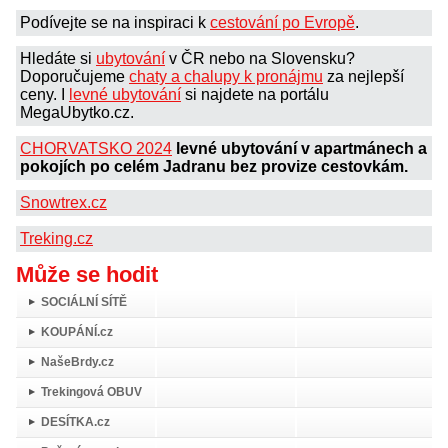
Podívejte se na inspiraci k
cestování po Evropě
.
Hledáte si
ubytování
v ČR nebo na Slovensku?
Doporučujeme
chaty a chalupy k pronájmu
za nejlepší
ceny. I
levné ubytování
si najdete na portálu
MegaUbytko.cz.
CHORVATSKO 2024
levné ubytování v apartmánech a
pokojích po celém Jadranu bez provize cestovkám.
Snowtrex.cz
Treking.cz
Může se hodit
SOCIÁLNÍ SÍTĚ
KOUPÁNÍ.cz
NašeBrdy.cz
Trekingová OBUV
DESÍTKA.cz