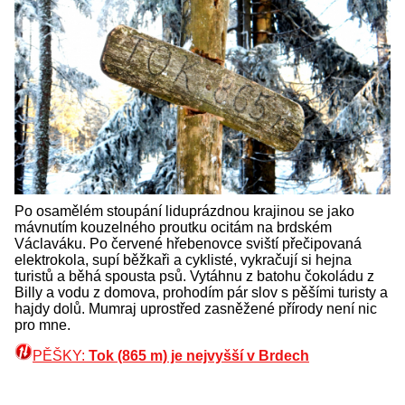
Po osamělém stoupání liduprázdnou krajinou se jako
mávnutím kouzelného proutku ocitám na brdském
Václaváku. Po červené hřebenovce sviští přečipovaná
elektrokola, supí běžkaři a cyklisté, vykračují si hejna
turistů a běhá spousta psů. Vytáhnu z batohu čokoládu z
Billy a vodu z domova, prohodím pár slov s pěšími turisty a
hajdy dolů. Mumraj uprostřed zasněžené přírody není nic
pro mne.
PĚŠKY:
Tok (865 m) je nejvyšší v Brdech