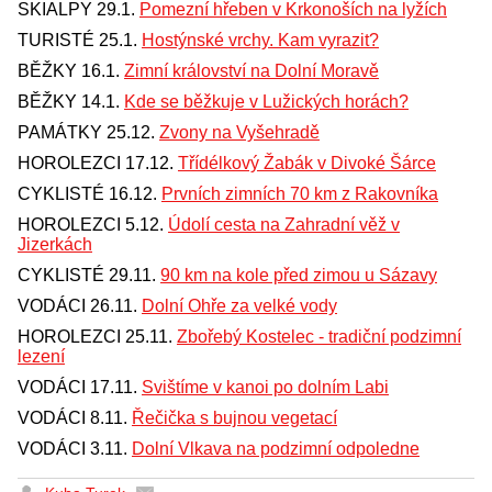
SKIALPY 29.1.
Pomezní hřeben v Krkonoších na lyžích
TURISTÉ 25.1.
Hostýnské vrchy. Kam vyrazit?
BĚŽKY 16.1.
Zimní království na Dolní Moravě
BĚŽKY 14.1.
Kde se běžkuje v Lužických horách?
PAMÁTKY 25.12.
Zvony na Vyšehradě
HOROLEZCI 17.12.
Třídélkový Žabák v Divoké Šárce
CYKLISTÉ 16.12.
Prvních zimních 70 km z Rakovníka
HOROLEZCI 5.12.
Údolí cesta na Zahradní věž v
Jizerkách
CYKLISTÉ 29.11.
90 km na kole před zimou u Sázavy
VODÁCI 26.11.
Dolní Ohře za velké vody
HOROLEZCI 25.11.
Zbořebý Kostelec - tradiční podzimní
lezení
VODÁCI 17.11.
Svištíme v kanoi po dolním Labi
VODÁCI 8.11.
Řečička s bujnou vegetací
VODÁCI 3.11.
Dolní Vlkava na podzimní odpoledne