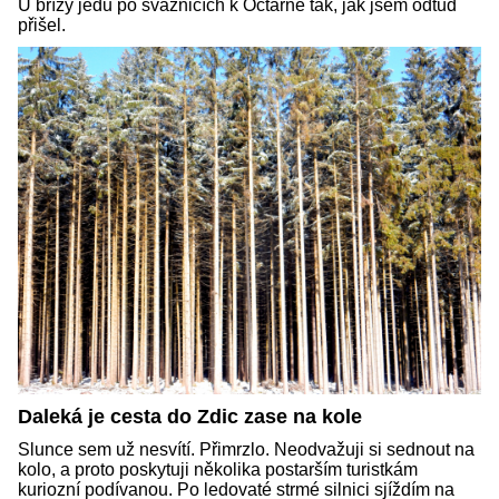
U břízy jedu po svážnicích k Octárně tak, jak jsem odtud
přišel.
Daleká je cesta do Zdic zase na kole
Slunce sem už nesvítí. Přimrzlo. Neodvažuji si sednout na
kolo, a proto poskytuji několika postarším turistkám
kuriozní podívanou. Po ledovaté strmé silnici sjíždím na