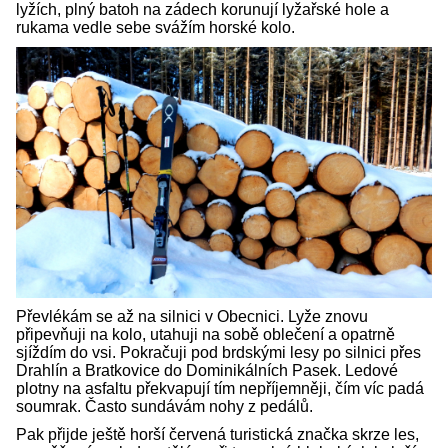
lyžích, plný batoh na zádech korunují lyžařské hole a
rukama vedle sebe svážím horské kolo.
Převlékám se až na silnici v Obecnici. Lyže znovu
připevňuji na kolo, utahuji na sobě oblečení a opatrně
sjíždím do vsi. Pokračuji pod brdskými lesy po silnici přes
Drahlín a Bratkovice do Dominikálních Pasek. Ledové
plotny na asfaltu překvapují tím nepříjemněji, čím víc padá
soumrak. Často sundávám nohy z pedálů.
Pak přijde ještě horší červená turistická značka skrze les,