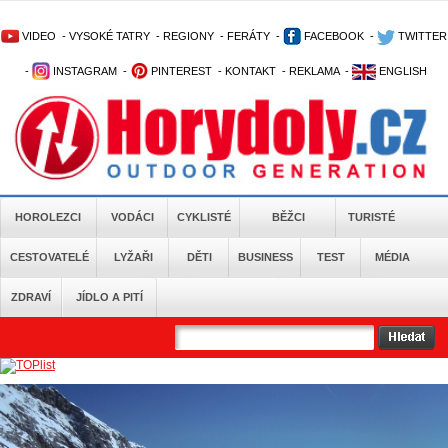
VIDEO
-
VYSOKÉ TATRY
-
REGIONY
-
FERÁTY
-
FACEBOOK
-
TWITTER
-
INSTAGRAM
-
PINTEREST
-
KONTAKT
-
REKLAMA
-
ENGLISH
HOROLEZCI
VODÁCI
CYKLISTÉ
BĚŽCI
TURISTÉ
CESTOVATELÉ
LYŽAŘI
DĚTI
BUSINESS
TEST
MÉDIA
ZDRAVÍ
JÍDLO A PITÍ