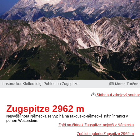
Innsbrucker Klettersteig. Pohled na Zugspitze.
Martin Turčan
Stáhnout zdrojový soubor
Zugspitze 2962 m
Nejvyšší hora Německa se vypíná na rakousko-německé státní hranici v
pohoří Wetterstein.
Zpět na článek Zugspitze: nejvýš v Německu
Zpět do galerie Zugspitze 2962 m