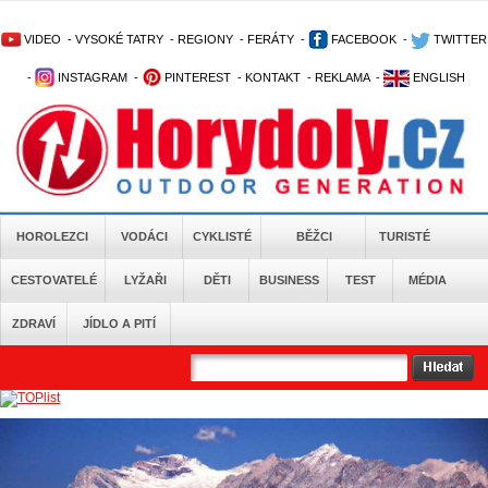
VIDEO
-
VYSOKÉ TATRY
-
REGIONY
-
FERÁTY
-
FACEBOOK
-
TWITTER
-
INSTAGRAM
-
PINTEREST
-
KONTAKT
-
REKLAMA
-
ENGLISH
HOROLEZCI
VODÁCI
CYKLISTÉ
BĚŽCI
TURISTÉ
CESTOVATELÉ
LYŽAŘI
DĚTI
BUSINESS
TEST
MÉDIA
ZDRAVÍ
JÍDLO A PITÍ