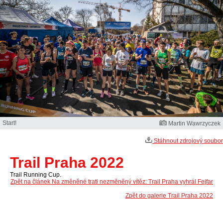
Start!
Martin Wawrzyczek
Stáhnout zdrojový soubor
Trail Praha 2022
Trail Running Cup.
Zpět na článek Na změněné trati nezměněný vítěz: Trail Praha vyhrál Fejfar
Zpět do galerie Trail Praha 2022