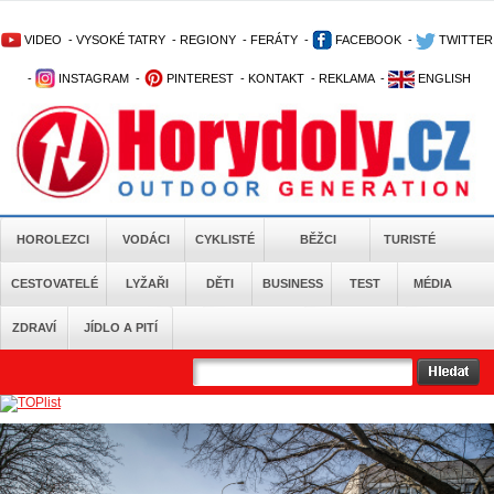
VIDEO
-
VYSOKÉ TATRY
-
REGIONY
-
FERÁTY
-
FACEBOOK
-
TWITTER
-
INSTAGRAM
-
PINTEREST
-
KONTAKT
-
REKLAMA
-
ENGLISH
HOROLEZCI
VODÁCI
CYKLISTÉ
BĚŽCI
TURISTÉ
CESTOVATELÉ
LYŽAŘI
DĚTI
BUSINESS
TEST
MÉDIA
ZDRAVÍ
JÍDLO A PITÍ