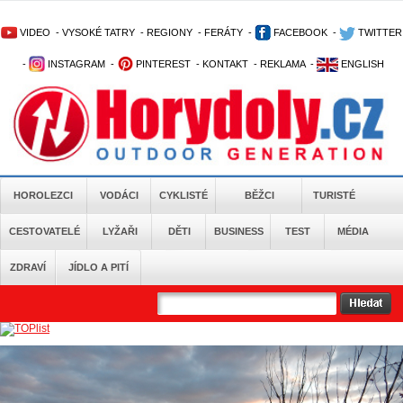
VIDEO
-
VYSOKÉ TATRY
-
REGIONY
-
FERÁTY
-
FACEBOOK
-
TWITTER
-
INSTAGRAM
-
PINTEREST
-
KONTAKT
-
REKLAMA
-
ENGLISH
HOROLEZCI
VODÁCI
CYKLISTÉ
BĚŽCI
TURISTÉ
CESTOVATELÉ
LYŽAŘI
DĚTI
BUSINESS
TEST
MÉDIA
ZDRAVÍ
JÍDLO A PITÍ