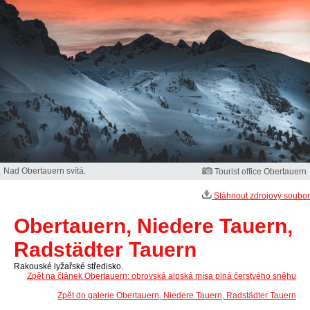
Nad Obertauern svítá.
Tourist office Obertauern
Stáhnout zdrojový soubor
Obertauern, Niedere Tauern,
Radstädter Tauern
Rakouské lyžařské středisko.
Zpět na článek Obertauern: obrovská alpská mísa plná čerstvého sněhu
Zpět do galerie Obertauern, Niedere Tauern, Radstädter Tauern