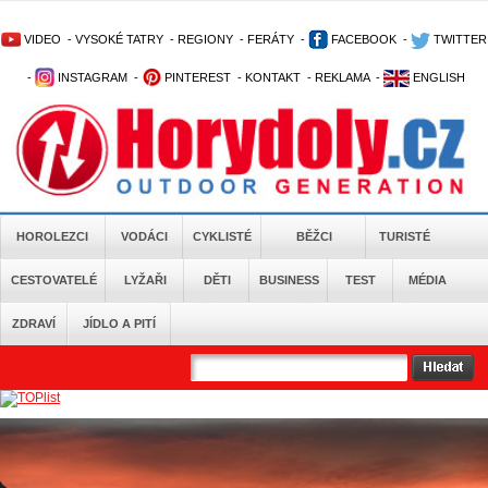
VIDEO
-
VYSOKÉ TATRY
-
REGIONY
-
FERÁTY
-
FACEBOOK
-
TWITTER
-
INSTAGRAM
-
PINTEREST
-
KONTAKT
-
REKLAMA
-
ENGLISH
HOROLEZCI
VODÁCI
CYKLISTÉ
BĚŽCI
TURISTÉ
CESTOVATELÉ
LYŽAŘI
DĚTI
BUSINESS
TEST
MÉDIA
ZDRAVÍ
JÍDLO A PITÍ