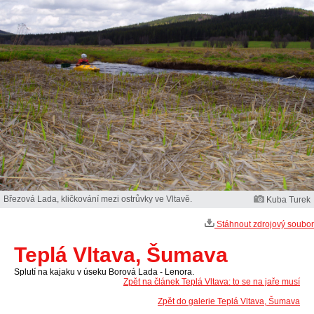
Březová Lada, kličkování mezi ostrůvky ve Vltavě.
Kuba Turek
Stáhnout zdrojový soubor
Teplá Vltava, Šumava
Splutí na kajaku v úseku Borová Lada - Lenora.
Zpět na článek Teplá Vltava: to se na jaře musí
Zpět do galerie Teplá Vltava, Šumava