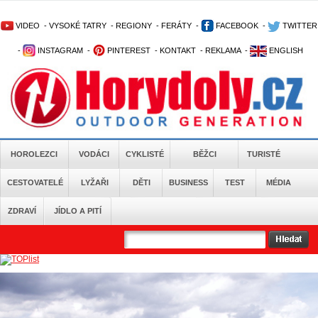
VIDEO
-
VYSOKÉ TATRY
-
REGIONY
-
FERÁTY
-
FACEBOOK
-
TWITTER
-
INSTAGRAM
-
PINTEREST
-
KONTAKT
-
REKLAMA
-
ENGLISH
HOROLEZCI
VODÁCI
CYKLISTÉ
BĚŽCI
TURISTÉ
CESTOVATELÉ
LYŽAŘI
DĚTI
BUSINESS
TEST
MÉDIA
ZDRAVÍ
JÍDLO A PITÍ