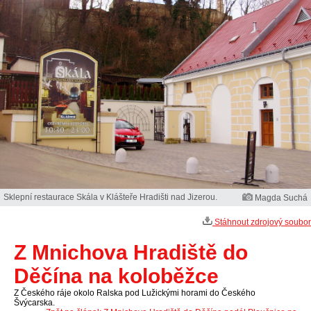
Sklepní restaurace Skála v Klášteře Hradišti nad Jizerou.
Magda Suchá
Stáhnout zdrojový soubor
Z Mnichova Hradiště do
Děčína na koloběžce
Z Českého ráje okolo Ralska pod Lužickými horami do Českého
Švýcarska.