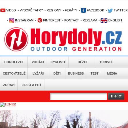
VIDEO
-
VYSOKÉ TATRY
-
REGIONY
-
FERÁTY
-
FACEBOOK
-
TWITTER
-
INSTAGRAM
-
PINTEREST
-
KONTAKT
-
REKLAMA
-
ENGLISH
HOROLEZCI
VODÁCI
CYKLISTÉ
BĚŽCI
TURISTÉ
CESTOVATELÉ
LYŽAŘI
DĚTI
BUSINESS
TEST
MÉDIA
ZDRAVÍ
JÍDLO A PITÍ