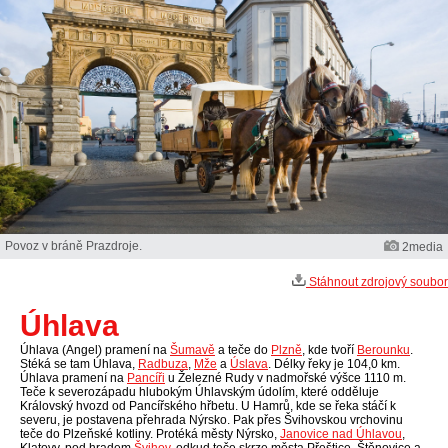
Povoz v bráně Prazdroje.
2media
Stáhnout zdrojový soubor
Úhlava
Úhlava (Angel) pramení na
Šumavě
a teče do
Plzně
, kde tvoří
Berounku
.
Stéká se tam Úhlava,
Radbuza
,
Mže
a
Úslava
. Délky řeky je 104,0 km.
Úhlava pramení na
Pancíři
u Železné Rudy v nadmořské výšce 1110 m.
Teče k severozápadu hlubokým Úhlavským údolím, které odděluje
Královský hvozd od Pancířského hřbetu. U Hamrů, kde se řeka stáčí k
severu, je postavena přehrada Nýrsko. Pak přes Švihovskou vrchovinu
teče do Plzeňské kotliny. Protéká městy Nýrsko,
Janovice nad Úhlavou
,