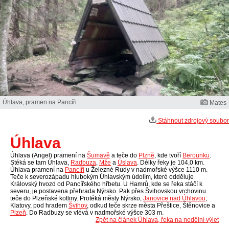
Úhlava, pramen na Pancíři.
Mates
Stáhnout zdrojový soubor
Úhlava
Úhlava (Angel) pramení na
Šumavě
a teče do
Plzně
, kde tvoří
Berounku
.
Stéká se tam Úhlava,
Radbuza
,
Mže
a
Úslava
. Délky řeky je 104,0 km.
Úhlava pramení na
Pancíři
u Železné Rudy v nadmořské výšce 1110 m.
Teče k severozápadu hlubokým Úhlavským údolím, které odděluje
Královský hvozd od Pancířského hřbetu. U Hamrů, kde se řeka stáčí k
severu, je postavena přehrada Nýrsko. Pak přes Švihovskou vrchovinu
teče do Plzeňské kotliny. Protéká městy Nýrsko,
Janovice nad Úhlavou
,
Klatovy, pod hradem
Švihov
, odkud teče skrze města Přeštice, Štěnovice a
Plzeň
. Do Radbuzy se vlévá v nadmořské výšce 303 m.
Zpět na článek Úhlava, řeka na nedělní výlet