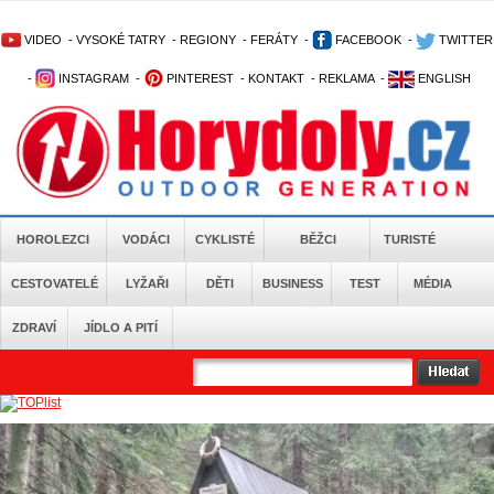
VIDEO
-
VYSOKÉ TATRY
-
REGIONY
-
FERÁTY
-
FACEBOOK
-
TWITTER
-
INSTAGRAM
-
PINTEREST
-
KONTAKT
-
REKLAMA
-
ENGLISH
HOROLEZCI
VODÁCI
CYKLISTÉ
BĚŽCI
TURISTÉ
CESTOVATELÉ
LYŽAŘI
DĚTI
BUSINESS
TEST
MÉDIA
ZDRAVÍ
JÍDLO A PITÍ