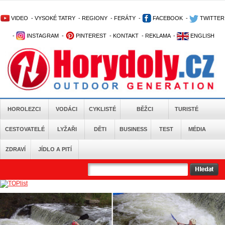
VIDEO
-
VYSOKÉ TATRY
-
REGIONY
-
FERÁTY
-
FACEBOOK
-
TWITTER
-
INSTAGRAM
-
PINTEREST
-
KONTAKT
-
REKLAMA
-
ENGLISH
HOROLEZCI
VODÁCI
CYKLISTÉ
BĚŽCI
TURISTÉ
CESTOVATELÉ
LYŽAŘI
DĚTI
BUSINESS
TEST
MÉDIA
ZDRAVÍ
JÍDLO A PITÍ