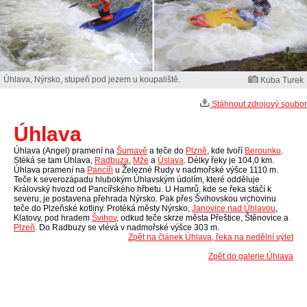
Úhlava, Nýrsko, stupeň pod jezem u koupaliště.
Kuba Turek
Stáhnout zdrojový soubor
Úhlava
Úhlava (Angel) pramení na
Šumavě
a teče do
Plzně
, kde tvoří
Berounku
.
Stéká se tam Úhlava,
Radbuza
,
Mže
a
Úslava
. Délky řeky je 104,0 km.
Úhlava pramení na
Pancíři
u Železné Rudy v nadmořské výšce 1110 m.
Teče k severozápadu hlubokým Úhlavským údolím, které odděluje
Královský hvozd od Pancířského hřbetu. U Hamrů, kde se řeka stáčí k
severu, je postavena přehrada Nýrsko. Pak přes Švihovskou vrchovinu
teče do Plzeňské kotliny. Protéká městy Nýrsko,
Janovice nad Úhlavou
,
Klatovy, pod hradem
Švihov
, odkud teče skrze města Přeštice, Štěnovice a
Plzeň
. Do Radbuzy se vlévá v nadmořské výšce 303 m.
Zpět na článek Úhlava, řeka na nedělní výlet
Zpět do galerie Úhlava