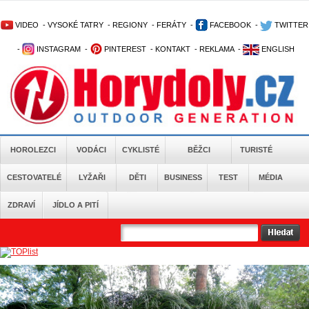
VIDEO
-
VYSOKÉ TATRY
-
REGIONY
-
FERÁTY
-
FACEBOOK
-
TWITTER
-
INSTAGRAM
-
PINTEREST
-
KONTAKT
-
REKLAMA
-
ENGLISH
HOROLEZCI
VODÁCI
CYKLISTÉ
BĚŽCI
TURISTÉ
CESTOVATELÉ
LYŽAŘI
DĚTI
BUSINESS
TEST
MÉDIA
ZDRAVÍ
JÍDLO A PITÍ