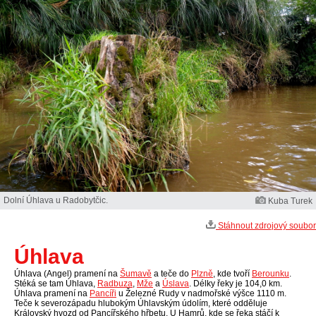
Dolní Úhlava u Radobytčic.
Kuba Turek
Stáhnout zdrojový soubor
Úhlava
Úhlava (Angel) pramení na
Šumavě
a teče do
Plzně
, kde tvoří
Berounku
.
Stéká se tam Úhlava,
Radbuza
,
Mže
a
Úslava
. Délky řeky je 104,0 km.
Úhlava pramení na
Pancíři
u Železné Rudy v nadmořské výšce 1110 m.
Teče k severozápadu hlubokým Úhlavským údolím, které odděluje
Královský hvozd od Pancířského hřbetu. U Hamrů, kde se řeka stáčí k