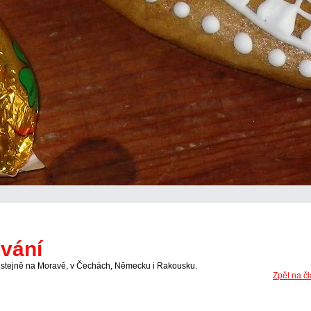
ování
se stejně na Moravě, v Čechách, Německu i Rakousku.
Zpět na čl