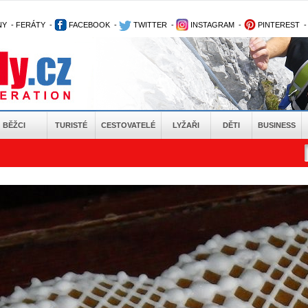
NY
-
FERÁTY
-
FACEBOOK
-
TWITTER
-
INSTAGRAM
-
PINTEREST
BĚŽCI
TURISTÉ
CESTOVATELÉ
LYŽAŘI
DĚTI
BUSINESS