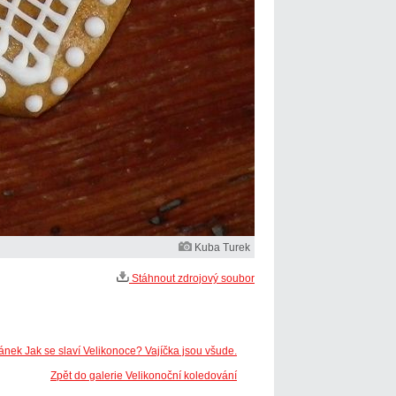
Kuba Turek
Stáhnout zdrojový soubor
ánek Jak se slaví Velikonoce? Vajíčka jsou všude.
Zpět do galerie Velikonoční koledování