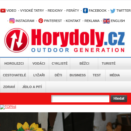
VIDEO
-
VYSOKÉ TATRY
-
REGIONY
-
FERÁTY
-
FACEBOOK
-
TWITTER
-
INSTAGRAM
-
PINTEREST
-
KONTAKT
-
REKLAMA
-
ENGLISH
HOROLEZCI
VODÁCI
CYKLISTÉ
BĚŽCI
TURISTÉ
CESTOVATELÉ
LYŽAŘI
DĚTI
BUSINESS
TEST
MÉDIA
ZDRAVÍ
JÍDLO A PITÍ