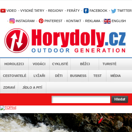
VIDEO
-
VYSOKÉ TATRY
-
REGIONY
-
FERÁTY
-
FACEBOOK
-
TWITTER
-
INSTAGRAM
-
PINTEREST
-
KONTAKT
-
REKLAMA
-
ENGLISH
HOROLEZCI
VODÁCI
CYKLISTÉ
BĚŽCI
TURISTÉ
CESTOVATELÉ
LYŽAŘI
DĚTI
BUSINESS
TEST
MÉDIA
ZDRAVÍ
JÍDLO A PITÍ