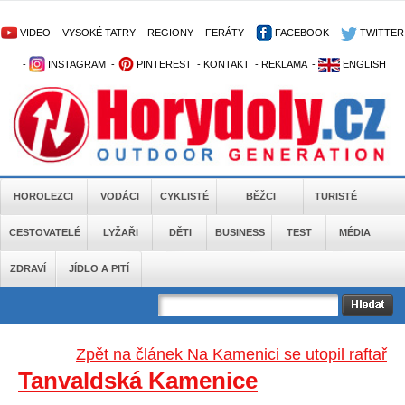
VIDEO
-
VYSOKÉ TATRY
-
REGIONY
-
FERÁTY
-
FACEBOOK
-
TWITTER
-
INSTAGRAM
-
PINTEREST
-
KONTAKT
-
REKLAMA
-
ENGLISH
HOROLEZCI
VODÁCI
CYKLISTÉ
BĚŽCI
TURISTÉ
CESTOVATELÉ
LYŽAŘI
DĚTI
BUSINESS
TEST
MÉDIA
ZDRAVÍ
JÍDLO A PITÍ
Zpět na článek Na Kamenici se utopil raftař
Tanvaldská Kamenice