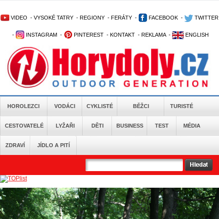
VIDEO
-
VYSOKÉ TATRY
-
REGIONY
-
FERÁTY
-
FACEBOOK
-
TWITTER
-
INSTAGRAM
-
PINTEREST
-
KONTAKT
-
REKLAMA
-
ENGLISH
HOROLEZCI
VODÁCI
CYKLISTÉ
BĚŽCI
TURISTÉ
CESTOVATELÉ
LYŽAŘI
DĚTI
BUSINESS
TEST
MÉDIA
ZDRAVÍ
JÍDLO A PITÍ