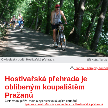
Cyklostezka podél Hostivařské přehrady.
Kuba Turek
Stáhnout zdrojový soubor
Hostivařská přehrada je
oblíbeným koupalištěm
Pražanů
Čistá voda, pláže, molo a cyklostezka lákají ke koupání.
Zpět na článek Milostivý konec léta na Hostivařské přehradě