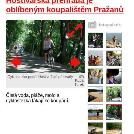
Hostivařská přehrada je
oblíbeným koupalištěm Pražanů
fotogalerie
Cyklostezka podél Hostivařské přehrady.
Kuba
Turek
Čistá voda, pláže, molo a
cyklostezka lákají ke koupání.