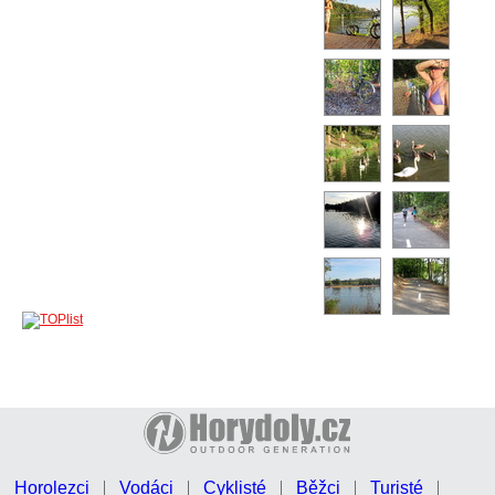
Horolezci
Vodáci
Cyklisté
Běžci
Turisté