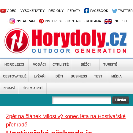
VIDEO
-
VYSOKÉ TATRY
-
REGIONY
-
FERÁTY
-
FACEBOOK
-
TWITTER
-
INSTAGRAM
-
PINTEREST
-
KONTAKT
-
REKLAMA
-
ENGLISH
HOROLEZCI
VODÁCI
CYKLISTÉ
BĚŽCI
TURISTÉ
CESTOVATELÉ
LYŽAŘI
DĚTI
BUSINESS
TEST
MÉDIA
ZDRAVÍ
JÍDLO A PITÍ
Zpět na článek Milostivý konec léta na Hostivařské
přehradě