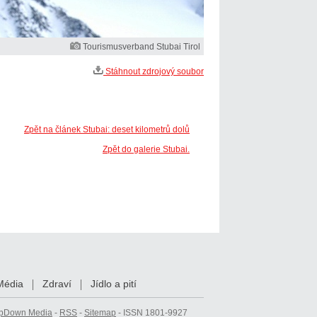
Tourismusverband Stubai Tirol
Stáhnout zdrojový soubor
Zpět na článek Stubai: deset kilometrů dolů
Zpět do galerie Stubai.
Média
Zdraví
Jídlo a pití
pDown Media
-
RSS
-
Sitemap
- ISSN 1801-9927