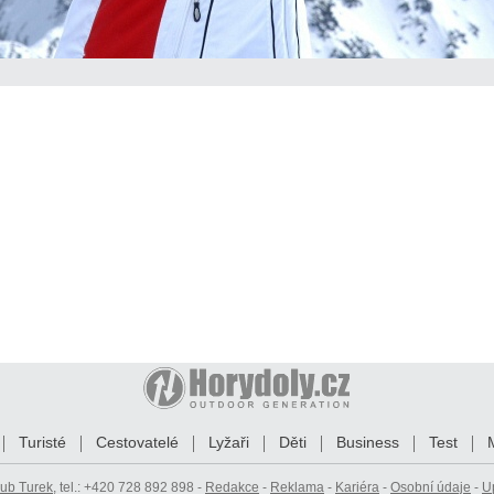
Turisté
Cestovatelé
Lyžaři
Děti
Business
Test
ub Turek
, tel.: +420 728 892 898 -
Redakce
-
Reklama
-
Kariéra
-
Osobní údaje
-
U