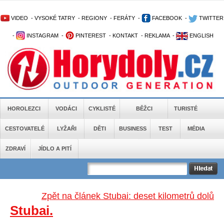
VIDEO
-
VYSOKÉ TATRY
-
REGIONY
-
FERÁTY
-
FACEBOOK
-
TWITTER
-
INSTAGRAM
-
PINTEREST
-
KONTAKT
-
REKLAMA
-
ENGLISH
HOROLEZCI
VODÁCI
CYKLISTÉ
BĚŽCI
TURISTÉ
CESTOVATELÉ
LYŽAŘI
DĚTI
BUSINESS
TEST
MÉDIA
ZDRAVÍ
JÍDLO A PITÍ
Zpět na článek Stubai: deset kilometrů dolů
Stubai.