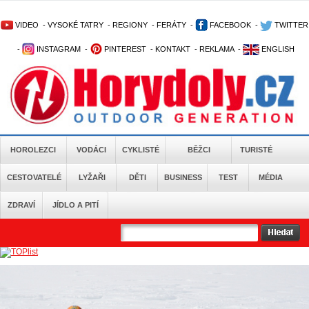
VIDEO
-
VYSOKÉ TATRY
-
REGIONY
-
FERÁTY
-
FACEBOOK
-
TWITTER
-
INSTAGRAM
-
PINTEREST
-
KONTAKT
-
REKLAMA
-
ENGLISH
HOROLEZCI
VODÁCI
CYKLISTÉ
BĚŽCI
TURISTÉ
CESTOVATELÉ
LYŽAŘI
DĚTI
BUSINESS
TEST
MÉDIA
ZDRAVÍ
JÍDLO A PITÍ