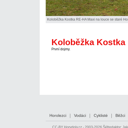
Koloběžka Kostka RE-HA Maxi na louce se staré Hos
Koloběžka Kostka
První dojmy.
Horolezci
Vodáci
Cyklisté
Běžci
CC-BY
Horydoly.cz - 2003-2026 Šéfredaktor:
Jak