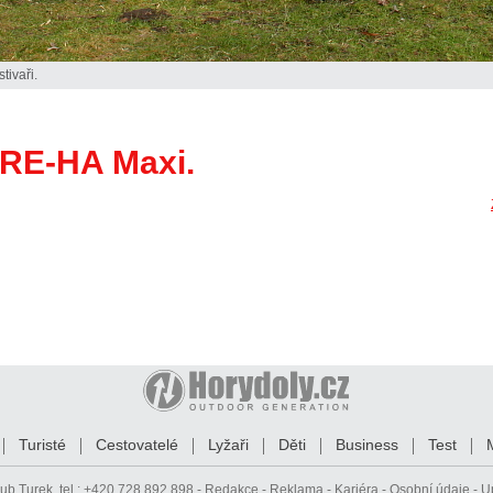
tivaři.
 RE-HA Maxi.
Turisté
Cestovatelé
Lyžaři
Děti
Business
Test
ub Turek
, tel.: +420 728 892 898 -
Redakce
-
Reklama
-
Kariéra
-
Osobní údaje
-
U