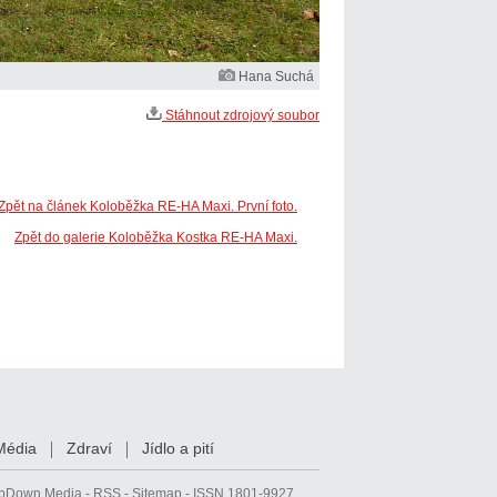
Hana Suchá
Stáhnout zdrojový soubor
Zpět na článek Koloběžka RE-HA Maxi. První foto.
Zpět do galerie Koloběžka Kostka RE-HA Maxi.
Média
Zdraví
Jídlo a pití
pDown Media
-
RSS
-
Sitemap
- ISSN 1801-9927