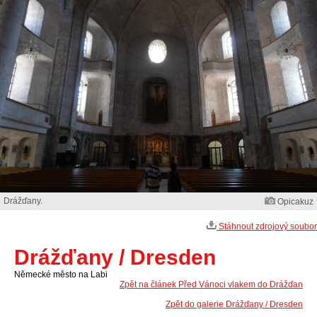
Drážďany.
Opicakuz
Stáhnout zdrojový soubor
Drážďany / Dresden
Německé město na Labi
Zpět na článek Před Vánoci vlakem do Drážďan
Zpět do galerie Drážďany / Dresden