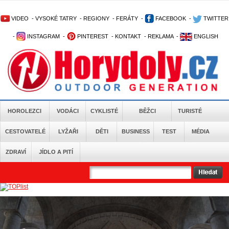
VIDEO
-
VYSOKÉ TATRY
-
REGIONY
-
FERÁTY
-
FACEBOOK
-
TWITTER
-
INSTAGRAM
-
PINTEREST
-
KONTAKT
-
REKLAMA
-
ENGLISH
HOROLEZCI
VODÁCI
CYKLISTÉ
BĚŽCI
TURISTÉ
CESTOVATELÉ
LYŽAŘI
DĚTI
BUSINESS
TEST
MÉDIA
ZDRAVÍ
JÍDLO A PITÍ